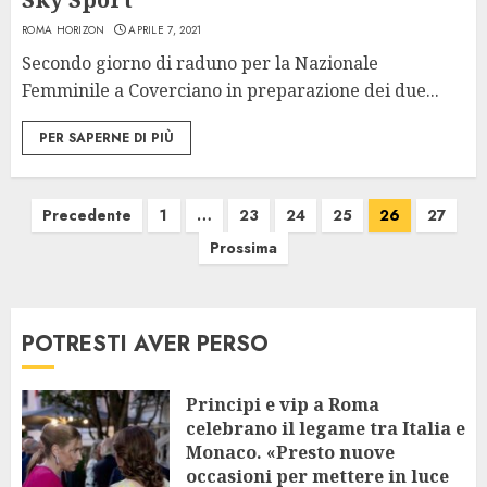
ROMA HORIZON
APRILE 7, 2021
Secondo giorno di raduno per la Nazionale
Femminile a Coverciano in preparazione dei due...
PER SAPERNE DI PIÙ
Paginazione
Precedente
1
…
23
24
25
26
27
Prossima
degli
articoli
POTRESTI AVER PERSO
Principi e vip a Roma
celebrano il legame tra Italia e
Monaco. «Presto nuove
occasioni per mettere in luce