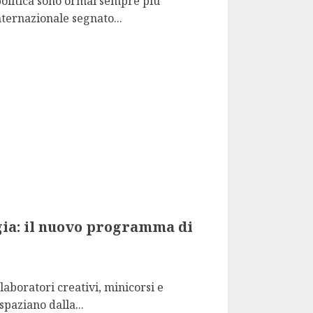
politica sono ormai sempre più
nternazionale segnato...
gia: il nuovo programma di
laboratori creativi, minicorsi e
paziano dalla...