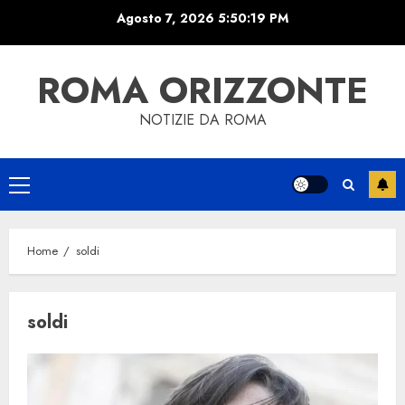
Skip
Agosto 7, 2026
5:50:20 PM
to
content
ROMA ORIZZONTE
NOTIZIE DA ROMA
Primary
Menu
Home
soldi
soldi