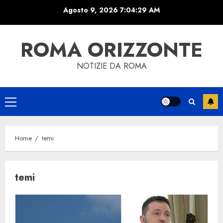
Skip
Agosto 9, 2026
7:04:30 AM
to
content
ROMA ORIZZONTE
NOTIZIE DA ROMA
Primary
Menu
Home
temi
temi