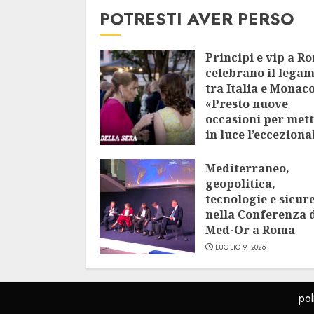
POTRESTI AVER PERSO
Principi e vip a R
celebrano il lega
tra Italia e Monaco
«Presto nuove
occasioni per met
in luce l’ecceziona
vicinanza»
Mediterraneo,
LUGLIO 9, 2026
geopolitica,
tecnologie e sicur
nella Conferenza 
Med-Or a Roma
LUGLIO 9, 2026
pol