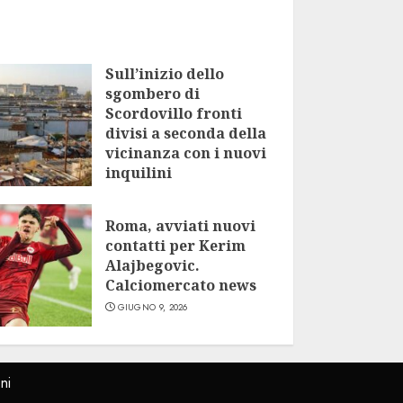
Sull’inizio dello
sgombero di
Scordovillo fronti
divisi a seconda della
vicinanza con i nuovi
inquilini
LUGLIO 9, 2026
Roma, avviati nuovi
contatti per Kerim
Alajbegovic.
Calciomercato news
GIUGNO 9, 2026
ni