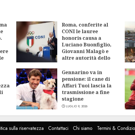
oma
Roma, conferite al
me
CONI le lauree
.
honoris causa a
Luciano Buonfiglio,
tere
Giovanni Malagò e
le
altre autorità dello
sport
Gennarino va in
LUGLIO 9, 2026
pensione: il cane di
ezza
Affari Tuoi lascia la
di
trasmissione a fine
stagione
LUGLIO 9, 2026
itica sulla riservatezza
Contattaci
Chi siamo
Termini & Condizio