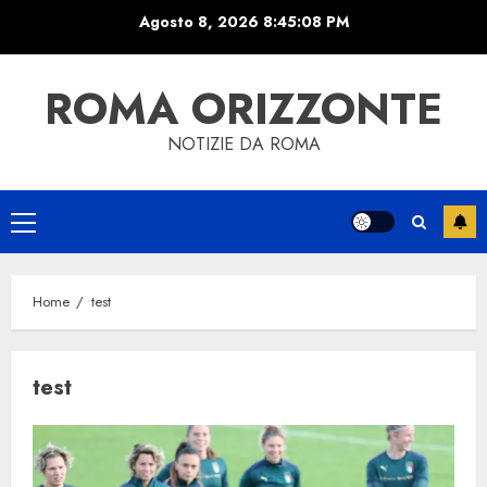
Skip
Agosto 8, 2026
8:45:08 PM
to
content
ROMA ORIZZONTE
NOTIZIE DA ROMA
Primary
Menu
Home
test
test