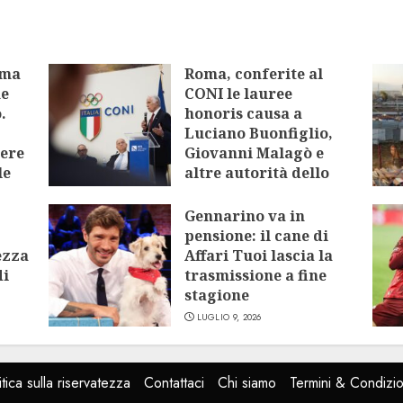
oma
Roma, conferite al
me
CONI le lauree
.
honoris causa a
Luciano Buonfiglio,
tere
Giovanni Malagò e
le
altre autorità dello
sport
Gennarino va in
LUGLIO 9, 2026
pensione: il cane di
ezza
Affari Tuoi lascia la
di
trasmissione a fine
stagione
LUGLIO 9, 2026
itica sulla riservatezza
Contattaci
Chi siamo
Termini & Condizio