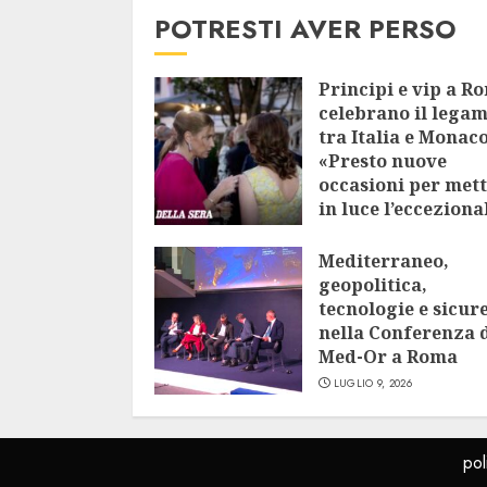
POTRESTI AVER PERSO
Principi e vip a R
celebrano il lega
tra Italia e Monaco
«Presto nuove
occasioni per met
in luce l’ecceziona
vicinanza»
Mediterraneo,
LUGLIO 9, 2026
geopolitica,
tecnologie e sicur
nella Conferenza 
Med-Or a Roma
LUGLIO 9, 2026
pol