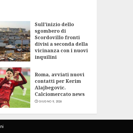
Sull’inizio dello
sgombero di
Scordovillo fronti
divisi a seconda della
vicinanza con i nuovi
inquilini
LUGLIO 9, 2026
Roma, avviati nuovi
contatti per Kerim
Alajbegovic.
Calciomercato news
GIUGNO 9, 2026
ni