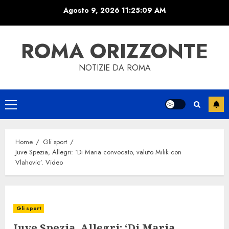
Skip
Agosto 9, 2026
11:25:10 AM
to
content
ROMA ORIZZONTE
NOTIZIE DA ROMA
Primary
Menu
Home
Gli sport
Juve Spezia, Allegri: ‘Di Maria convocato, valuto Milik con
Vlahovic’. Video
Gli sport
Juve Spezia, Allegri: ‘Di Maria