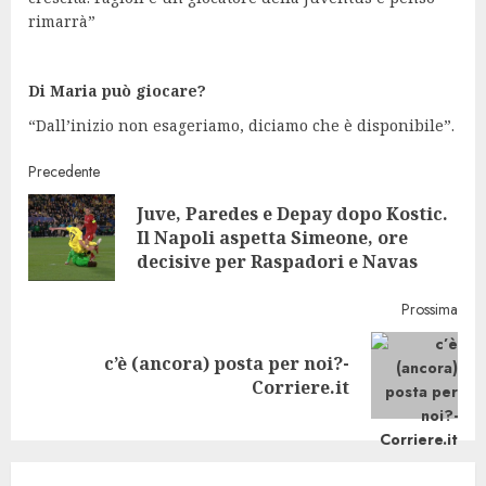
rimarrà”
Di Maria può giocare?
“Dall’inizio non esageriamo, diciamo che è disponibile”.
Continue
Precedente
Juve, Paredes e Depay dopo Kostic.
Reading
Pre
Il Napoli aspetta Simeone, ore
post
decisive per Raspadori e Navas
Prossima
c’è (ancora) posta per noi?-
Next
Corriere.it
post: