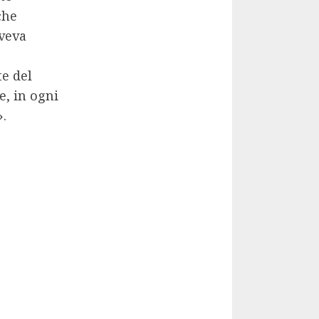
che
aveva
e del
, in ogni
».