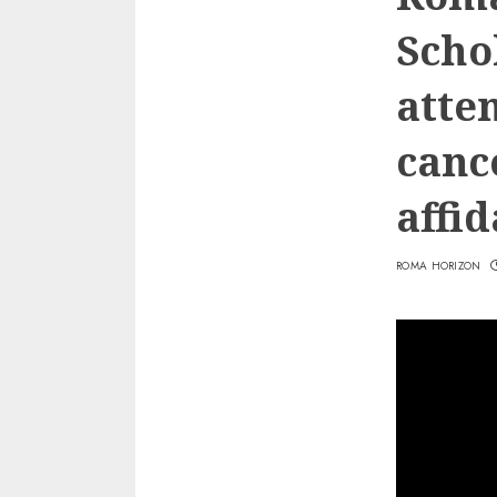
Scho
atten
cance
affid
ROMA HORIZON