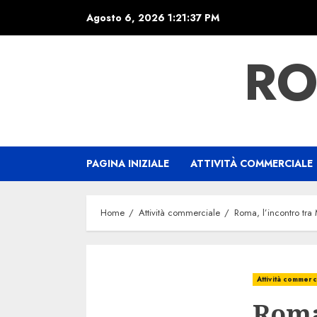
Skip
Agosto 6, 2026
1:21:38 PM
to
content
RO
PAGINA INIZIALE
ATTIVITÀ COMMERCIALE
Home
Attività commerciale
Roma, l’incontro tra 
Attività commerc
Roma