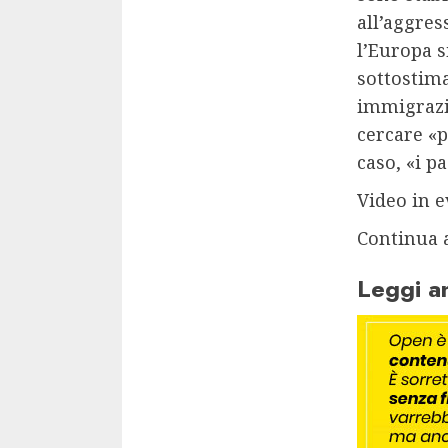
all’aggres
l’Europa s
sottostima
immigrazi
cercare «
caso, «i p
Video in e
Continua 
Leggi a