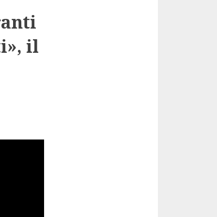
ranti
», il