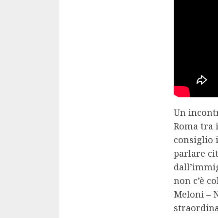
Un incontr
Roma tra i
consiglio 
parlare ci
dall’immig
non c’è co
Meloni – N
straordina