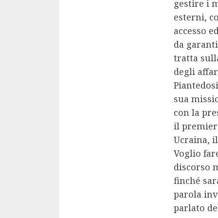
gestire i 
esterni, c
accesso ed
da garant
tratta sul
degli affa
Piantedos
sua missi
con la pr
il premie
Ucraina, i
Voglio far
discorso m
finché sar
parola inv
parlato de