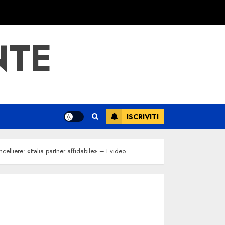
NTE
ISCRIVITI
celliere: «Italia partner affidabile» – I video