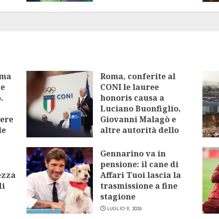
oma
Roma, conferite al
me
CONI le lauree
.
honoris causa a
Luciano Buonfiglio,
tere
Giovanni Malagò e
le
altre autorità dello
sport
Gennarino va in
LUGLIO 9, 2026
pensione: il cane di
ezza
Affari Tuoi lascia la
di
trasmissione a fine
stagione
LUGLIO 9, 2026