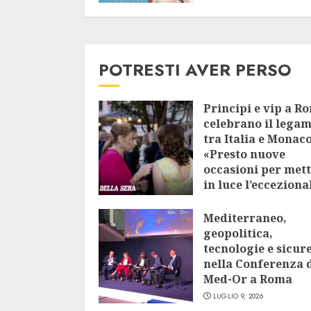
POTRESTI AVER PERSO
Principi e vip a R
celebrano il lega
tra Italia e Monaco
«Presto nuove
occasioni per met
in luce l’ecceziona
vicinanza»
Mediterraneo,
LUGLIO 9, 2026
geopolitica,
tecnologie e sicur
nella Conferenza 
Med-Or a Roma
LUGLIO 9, 2026