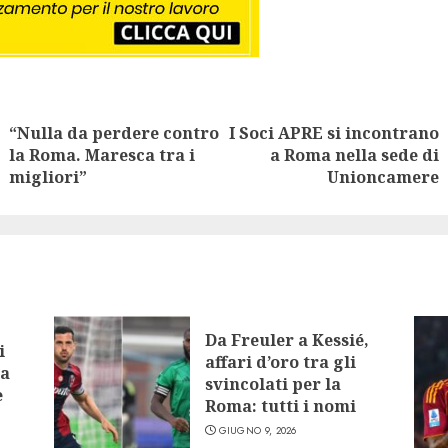
nue
ng
“Nulla da perdere contro
I Soci APRE si incontrano
Previous
Next
la Roma. Maresca tra i
a Roma nella sede di
post:
post:
migliori”
Unioncamere
Da Freuler a Kessié,
i
affari d’oro tra gli
la
svincolati per la
e
Roma: tutti i nomi
GIUGNO 9, 2026