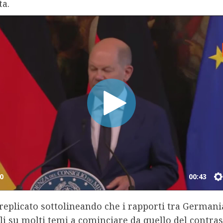
ta.
replicato sottolineando che i rapporti tra Germania
li su molti temi a cominciare da quello del contra