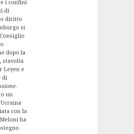
e i confini
i di
o diritto
emburgo si
 Consiglio
eo
he dopo la
 stavolta
r Leyen e
 di
ssione.
to un
’Ucraina
iata con la
, Meloni ha
sostegno