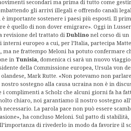
movimenti secondari ma prima di tutto come gestir
ombattendo gli arrivi illegali e offrendo canali legal
 è importante sostenere i paesi più esposti. Il prim
ire è quello di non dover emigrare». Oggi in Luss
la revisione del trattato di
Dublino
nel corso di un
ri interni europeo a cui, per l’Italia, partecipa Matt
i, ma ne frattempo Meloni ha potuto confermare c
one in
Tunisia
, domenica ci sarà un nuovo viaggio,
esidente della Commissione europea, Ursula von de
r olandese, Mark Rutte. «Non potevamo non parlare
l nostro sostegno alla causa ucraina non è in discu
e i complimenti a Scholz che alcuni giorni fa ha fat
olto chiaro, noi garantiamo il nostro sostegno all
à necessario. La parola pace non può essere scamb
asione», ha concluso Meloni. Sul patto di stabilità
ll’importanza di rivederlo in modo da favorire il 