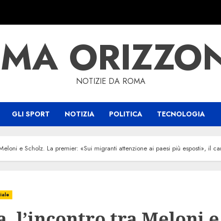
MA ORIZZO
NOTIZIE DA ROMA
GLI SPORT
NOTIZIA
POLITICA
TECNOLOGIA
Meloni e Scholz. La premier: «Sui migranti attenzione ai paesi più esposti», il can
iale
, l’incontro tra Meloni e