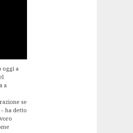
o oggi a
el
a a
grazione se
 – ha detto
avoro
come