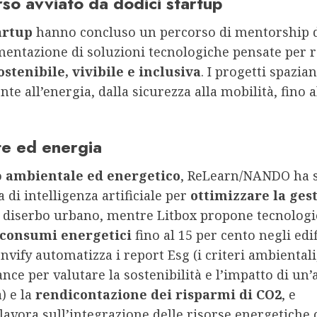
rso avviato da dodici startup
tartup
hanno concluso un percorso di mentorship 
mentazione di soluzioni tecnologiche pensate per 
ostenibile, vivibile e inclusiva
. I progetti spazia
nte all’energia, dalla sicurezza alla mobilità, fino a
e ed energia
o
ambientale ed energetico
, ReLearn/NANDO ha 
 di intelligenza artificiale per
ottimizzare la ges
l diserbo urbano, mentre Litbox propone tecnologi
 consumi energetici
fino al 15 per cento negli edif
Envify automatizza i report Esg (i criteri ambientali,
nce per valutare la sostenibilità e l’impatto di un
) e la
rendicontazione dei risparmi di CO2
, e
lavora sull’integrazione delle risorse energetiche