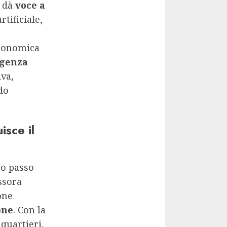
 dà
voce a
rtificiale,
tronomica
igenza
iva,
do
isce il
ro passo
ssora
one
one
. Con la
quartieri,