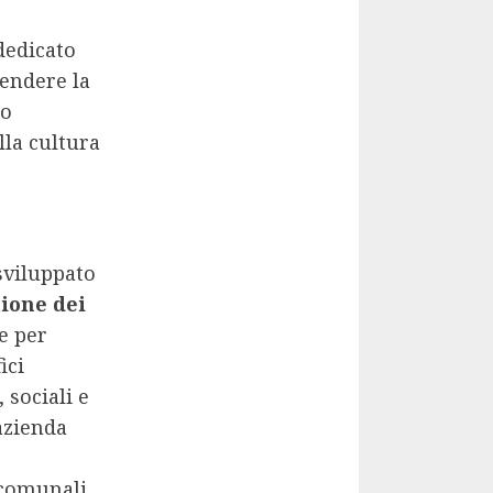
dedicato
rendere la
no
lla cultura
sviluppato
tione dei
e per
ici
 sociali e
’azienda
 comunali