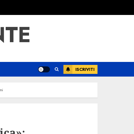
NTE
ISCRIVITI
ni
ica»: