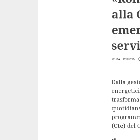
alla 
emer
servi
ROMA HORIZON
Dalla gest
energetici
trasforma 
quotidiana
programm
(Cte)
del 