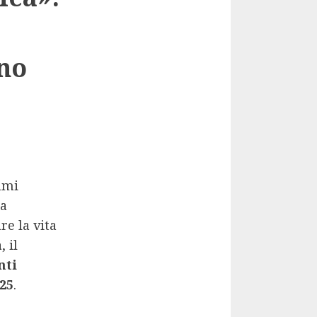
no
sumi
ma
re la vita
a
, il
nti
25
.