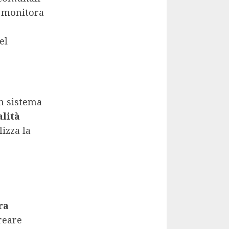
e, monitora
el
n sistema
lità
lizza la
e
ra
reare