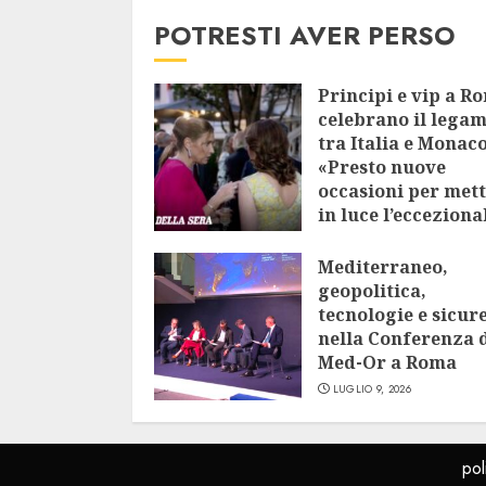
POTRESTI AVER PERSO
Principi e vip a R
celebrano il lega
tra Italia e Monaco
«Presto nuove
occasioni per met
in luce l’ecceziona
vicinanza»
Mediterraneo,
LUGLIO 9, 2026
geopolitica,
tecnologie e sicur
nella Conferenza 
Med-Or a Roma
LUGLIO 9, 2026
pol