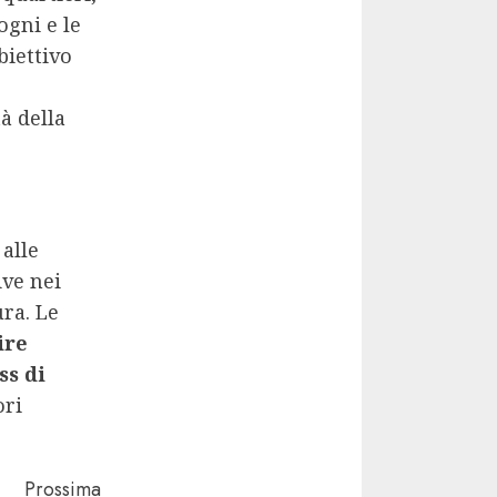
ogni e le
biettivo
à della
alle
ive nei
ura. Le
ire
ss di
ori
Prossima