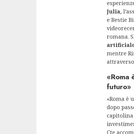
esperienz
Julia
, l’a
e Bestie B
videorecen
romana. 
artificial
mentre Ris
attravers
«Roma è 
futuro»
«Roma è un
dopo passo
capitolina
investimen
Cte accomp