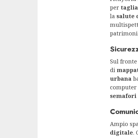
per
tagli
la
salute 
multispett
patrimoni
Sicurezz
Sul front
di
mappat
urbana
ba
computer 
semafori 
Comunic
Ampio spa
digitale
.