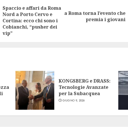
Spaccio e affari da Roma
ng
a Roma torna l’evento che
Next
Nord a Porto Cervo e
Previous
premia i giovani
Cortina: ecco chi sono i
post:
post:
Cobianchi, “pusher dei
vip”
KONGSBERG e DRASS:
ezza
Tecnologie Avanzate
di
per la Subacquea
GIUGNO 9, 2026