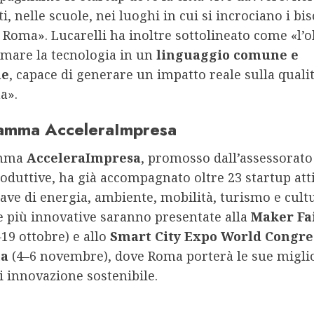
i, nelle scuole, nei luoghi in cui si incrociano i bis
 Roma». Lucarelli ha inoltre sottolineato come «l’o
rmare la tecnologia in un
linguaggio comune e
le
, capace di generare un impatto reale sulla qualit
a».
ramma AcceleraImpresa
amma
AcceleraImpresa
, promosso dall’assessorato 
roduttive, ha già accompagnato oltre 23 startup att
iave di energia, ambiente, mobilità, turismo e cult
e più innovative saranno presentate alla
Maker Fa
19 ottobre) e allo
Smart City Expo World Congre
na
(4–6 novembre), dove Roma porterà le sue migli
i innovazione sostenibile.
nue