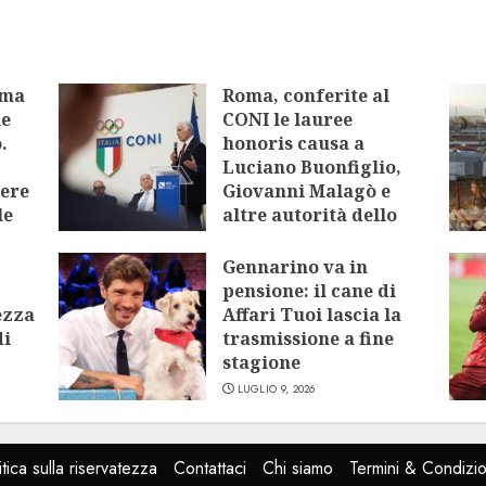
oma
Roma, conferite al
me
CONI le lauree
.
honoris causa a
Luciano Buonfiglio,
tere
Giovanni Malagò e
le
altre autorità dello
sport
Gennarino va in
LUGLIO 9, 2026
pensione: il cane di
ezza
Affari Tuoi lascia la
di
trasmissione a fine
stagione
LUGLIO 9, 2026
itica sulla riservatezza
Contattaci
Chi siamo
Termini & Condizio