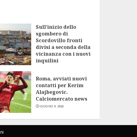
Sull’inizio dello
sgombero di
Scordovillo fronti
divisi a seconda della
vicinanza con i nuovi
inquilini
LUGLIO 9, 2026
Roma, avviati nuovi
contatti per Kerim
Alajbegovic.
Calciomercato news
GIUGNO 9, 2026
ni