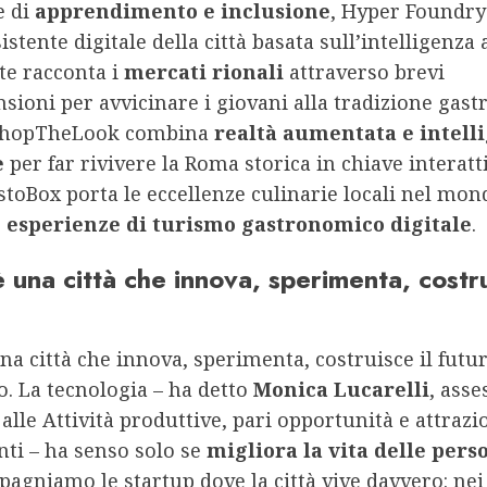
e di
apprendimento e inclusione
, Hyper Foundry
ssistente digitale della città basata sull’intelligenza a
ite racconta i
mercati rionali
attraverso brevi
sioni per avvicinare i giovani alla tradizione gas
ShopTheLook combina
realtà aumentata e intell
e
per far rivivere la Roma storica in chiave interatt
toBox porta le eccellenze culinarie locali nel mon
o
esperienze di turismo gastronomico digitale
.
una città che innova, sperimenta, costru
a città che innova, sperimenta, costruisce il futu
. La tecnologia – ha detto
Monica Lucarelli
, asse
 alle Attività produttive, pari opportunità e attrazi
ti – ha senso solo se
migliora la vita delle pers
agniamo le startup dove la città vive davvero: nei 