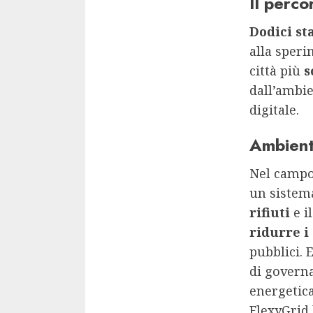
Il perco
Dodici s
alla speri
città più
s
dall’ambie
digitale.
Ambient
Nel camp
un sistema
rifiuti
e i
ridurre i
pubblici. 
di governa
energetica
FlexyGrid 