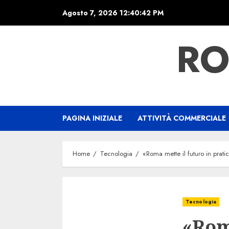
Skip
Agosto 7, 2026
12:40:43 PM
to
content
RO
PAGINA INIZIALE
ATTIVITÀ COMMERCIALE
Home
Tecnologia
«Roma mette il futuro in pratic
Tecnologia
«Rom