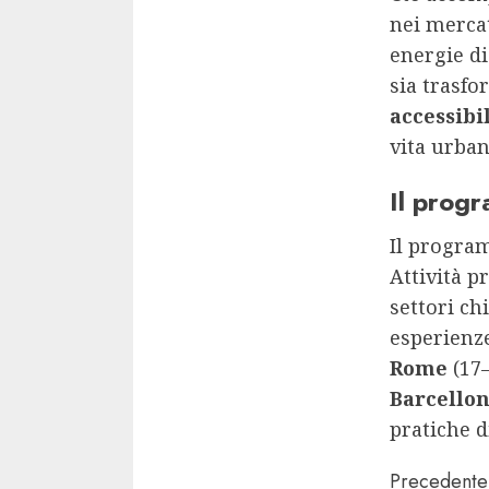
nei mercat
energie di
sia trasfo
accessibi
vita urban
Il prog
Il progr
Attività p
settori ch
esperienz
Rome
(17–
Barcello
pratiche d
Conti
Precedente