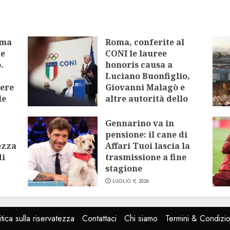
oma
Roma, conferite al
me
CONI le lauree
.
honoris causa a
Luciano Buonfiglio,
tere
Giovanni Malagò e
le
altre autorità dello
sport
Gennarino va in
LUGLIO 9, 2026
pensione: il cane di
ezza
Affari Tuoi lascia la
di
trasmissione a fine
stagione
LUGLIO 9, 2026
itica sulla riservatezza
Contattaci
Chi siamo
Termini & Condizio