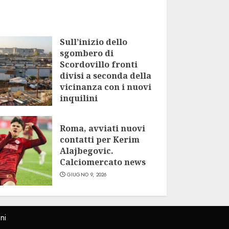
Sull’inizio dello
sgombero di
Scordovillo fronti
divisi a seconda della
vicinanza con i nuovi
inquilini
LUGLIO 9, 2026
Roma, avviati nuovi
contatti per Kerim
Alajbegovic.
Calciomercato news
GIUGNO 9, 2026
ni