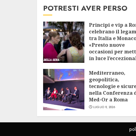
POTRESTI AVER PERSO
Principi e vip a R
celebrano il lega
tra Italia e Monaco
«Presto nuove
occasioni per met
in luce l’ecceziona
vicinanza»
Mediterraneo,
LUGLIO 9, 2026
geopolitica,
tecnologie e sicur
nella Conferenza 
Med-Or a Roma
LUGLIO 9, 2026
pol