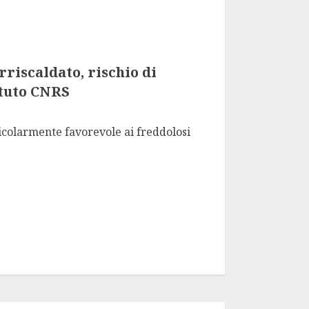
riscaldato, rischio di
ituto CNRS
icolarmente favorevole ai freddolosi