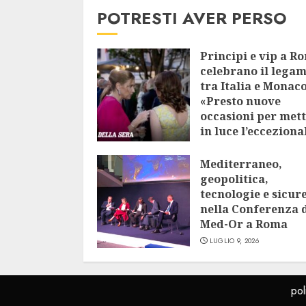
POTRESTI AVER PERSO
Principi e vip a R
celebrano il lega
tra Italia e Monaco
«Presto nuove
occasioni per met
in luce l’ecceziona
vicinanza»
Mediterraneo,
LUGLIO 9, 2026
geopolitica,
tecnologie e sicur
nella Conferenza 
Med-Or a Roma
LUGLIO 9, 2026
pol