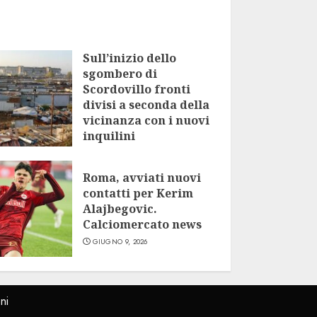
Sull’inizio dello
sgombero di
Scordovillo fronti
divisi a seconda della
vicinanza con i nuovi
inquilini
LUGLIO 9, 2026
Roma, avviati nuovi
contatti per Kerim
Alajbegovic.
Calciomercato news
GIUGNO 9, 2026
ni