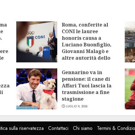
oma
Roma, conferite al
me
CONI le lauree
.
honoris causa a
Luciano Buonfiglio,
tere
Giovanni Malagò e
le
altre autorità dello
sport
Gennarino va in
LUGLIO 9, 2026
pensione: il cane di
ezza
Affari Tuoi lascia la
di
trasmissione a fine
stagione
LUGLIO 9, 2026
itica sulla riservatezza
Contattaci
Chi siamo
Termini & Condizio