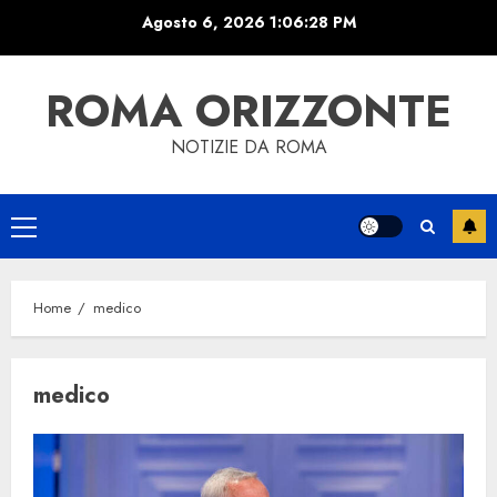
Skip
Agosto 6, 2026
1:06:28 PM
to
content
ROMA ORIZZONTE
NOTIZIE DA ROMA
Primary
Menu
Home
medico
medico