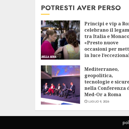
POTRESTI AVER PERSO
Principi e vip a R
celebrano il lega
tra Italia e Monaco
«Presto nuove
occasioni per met
in luce l’ecceziona
vicinanza»
Mediterraneo,
LUGLIO 9, 2026
geopolitica,
tecnologie e sicur
nella Conferenza 
Med-Or a Roma
LUGLIO 9, 2026
pol