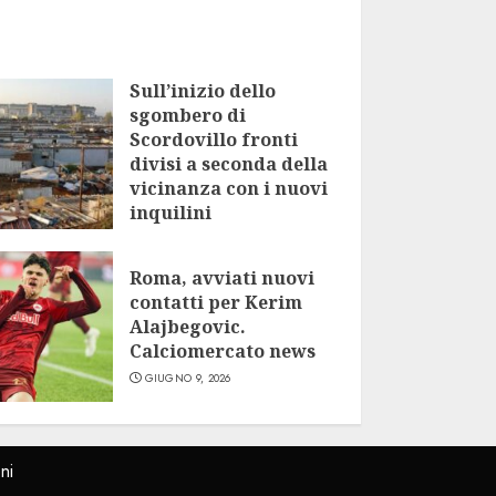
Sull’inizio dello
sgombero di
Scordovillo fronti
divisi a seconda della
vicinanza con i nuovi
inquilini
LUGLIO 9, 2026
Roma, avviati nuovi
contatti per Kerim
Alajbegovic.
Calciomercato news
GIUGNO 9, 2026
ni