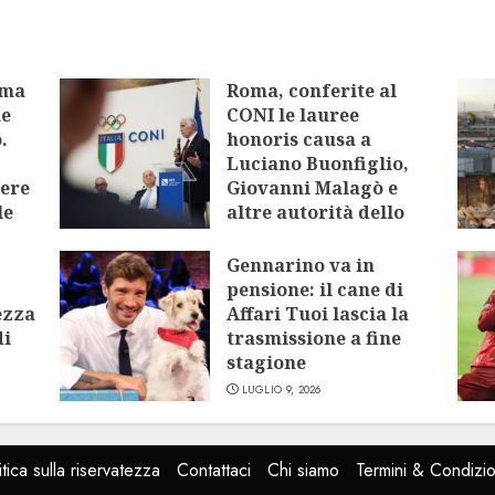
oma
Roma, conferite al
me
CONI le lauree
.
honoris causa a
Luciano Buonfiglio,
tere
Giovanni Malagò e
le
altre autorità dello
sport
Gennarino va in
LUGLIO 9, 2026
pensione: il cane di
ezza
Affari Tuoi lascia la
di
trasmissione a fine
stagione
LUGLIO 9, 2026
itica sulla riservatezza
Contattaci
Chi siamo
Termini & Condizio