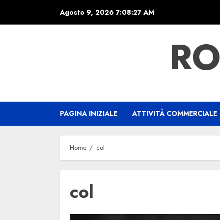
Skip
Agosto 9, 2026
7:08:28 AM
to
content
RO
PAGINA INIZIALE
ATTIVITÀ COMMERCIALE
Home
col
col